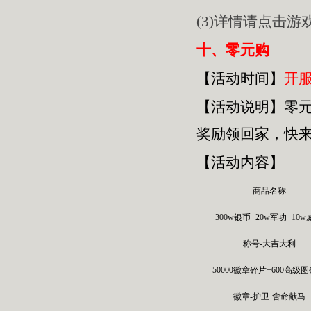
(3)详情请点击
十、零元购
【活动时间】
开服
【活动
说明
】
零
奖励领回家，快
【活动内容】
商品名称
300w银币+20w军功+10
称号-大吉大利
50000徽章碎片+600高级
徽章-护卫·舍命献马