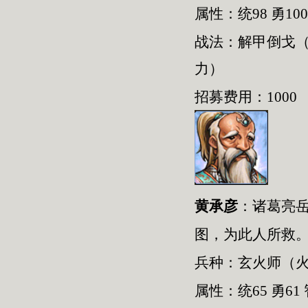
属性：统98 勇100
战法：解甲倒戈
力）
招募费用：1000
黄承彦
：
诸葛亮
图，为此人所救
兵种：
玄火师
（
属性：统
65
勇
61