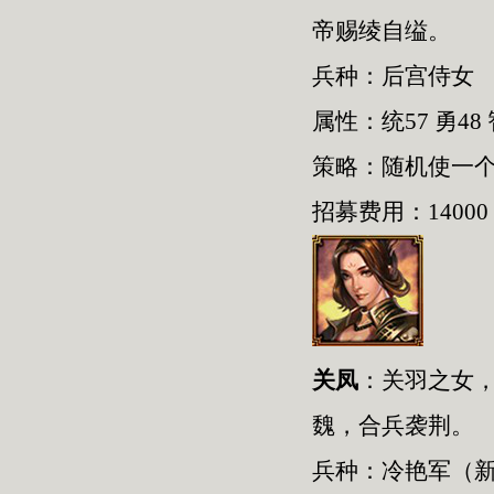
帝赐绫自缢。
兵种：后宫侍女
属性：统57 勇48 
策略：随机使一
招募费用：14000
关凤
：关羽之女，
魏，合兵袭荆。
兵种：冷艳军（