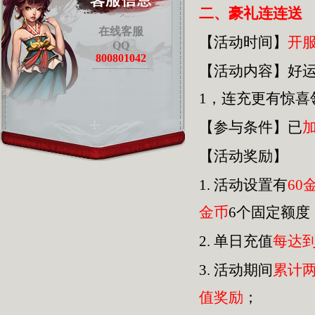
二、豪礼连连送
在线客服
【活动时间】
开
QQ
800801042
【活动内容】好
1，连充更有惊
【参与条件】已
【活动奖励】
1.
活动设置有
60
金币
6个固定额度
2.
单日充值
每达
3.
活动期间
累计
值奖励
；