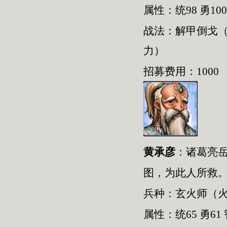
属性：统98 勇100
战法：解甲倒戈
力）
招募费用：1000
黄承彦
：
诸葛亮
图，为此人所救
兵种：
玄火师
（
属性：统
65
勇
61