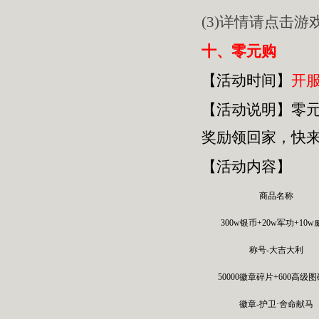
(3)详情请点击
十、零元购
【活动时间】
开服
【活动
说明
】
零
奖励领回家，快
【活动内容】
商品名称
300w银币+20w军功+10
称号-大吉大利
50000徽章碎片+600高级
徽章-护卫·舍命献马