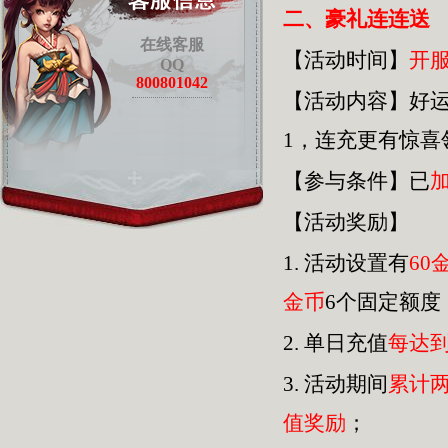
二、豪礼连连送
在线客服
【活动时间】
开
QQ
800801042
【活动内容】好
1，连充更有惊
【参与条件】已
【活动奖励】
1.
活动设置有
60
金币
6个固定额度
2.
单日充值
每达
3.
活动期间
累计
值奖励
；