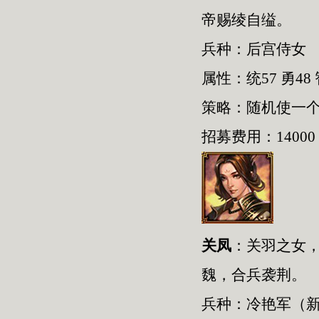
帝赐绫自缢。
兵种：后宫侍女
属性：统57 勇48 
策略：随机使一
招募费用：14000
关凤
：关羽之女，
魏，合兵袭荆。
兵种：冷艳军（